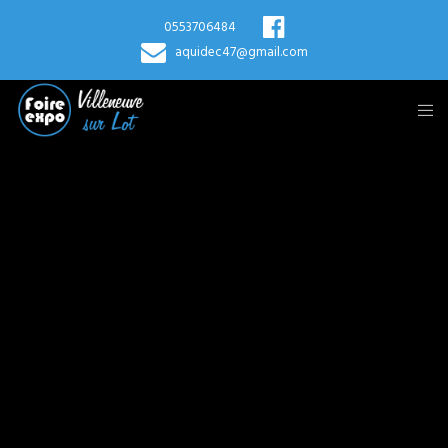
0553706484
aquidec47@gmail.com