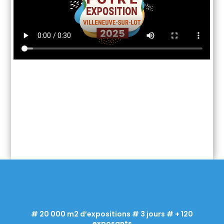
# 20 000 m2 d’expositions # 3 jours # + 120
exposants