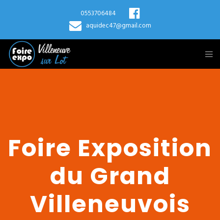
0553706484
aquidec47@gmail.com
Foire Exposition
du Grand
Villeneuvois