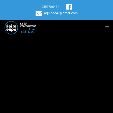
0553706484
aquidec47@gmail.com